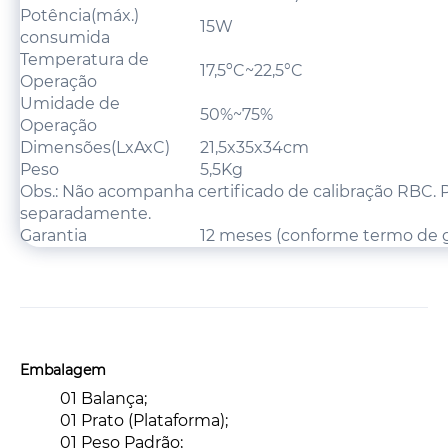
Potência(máx.)
15W
consumida
Temperatura de
17,5ºC~22,5°C
Operação
Umidade de
50%~75%
Operação
Dimensões(LxAxC)
21,5x35x34cm
Peso
5,5Kg
Obs.: Não acompanha certificado de calibração RBC. 
separadamente.
Garantia
12 meses (conforme termo de g
Embalagem
01 Balança;
01 Prato (Plataforma);
01 Peso Padrão;