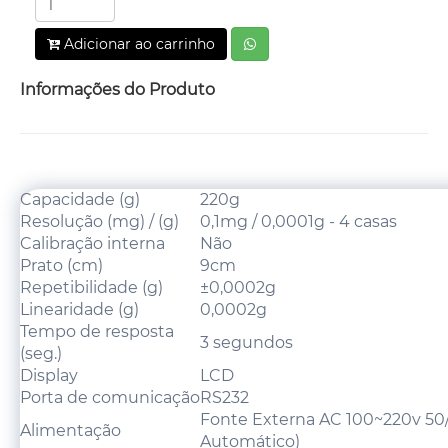
Adicionar ao carrinho
Informações do Produto
Capacidade (g)
220g
Resolução (mg) / (g)
0,1mg / 0,0001g - 4 casas
Calibração interna
Não
Prato (cm)
9cm
Repetibilidade (g)
±0,0002g
Linearidade (g)
0,0002g
Tempo de resposta
3 segundos
(seg.)
Display
LCD
Porta de comunicação
RS232
Fonte Externa AC 100~220v 50/
Alimentação
Automático)