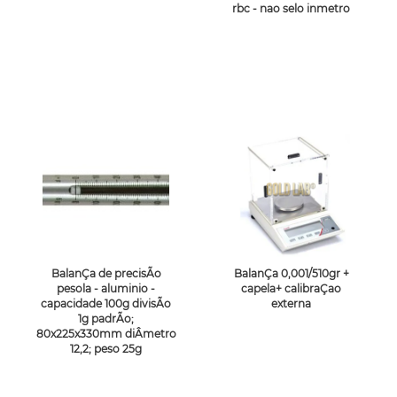
rbc - nao selo inmetro
BalanÇa de precisÃo
BalanÇa 0,001/510gr +
pesola - aluminio -
capela+ calibraÇao
capacidade 100g divisÃo
externa
1g padrÃo;
80x225x330mm diÂmetro
12,2; peso 25g