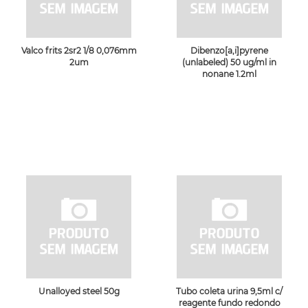
Valco frits 2sr2 1/8 0,076mm
Dibenzo[a,i]pyrene
2um
(unlabeled) 50 ug/ml in
nonane 1.2ml
Unalloyed steel 50g
Tubo coleta urina 9,5ml c/
reagente fundo redondo