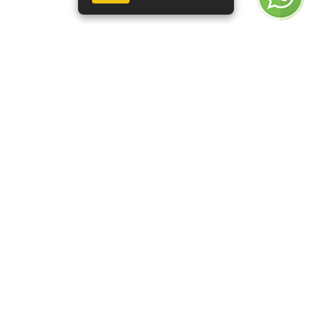
Borrifador/pulverizador
Copo do filtro regulador
manual c/valvula spray
com dreno 1/2
1,5l
policarbonato