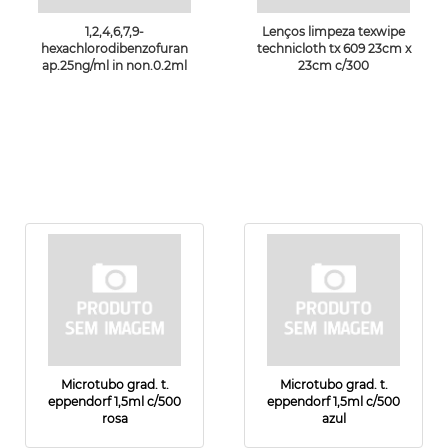
1,2,4,6,7,9-
Lenços limpeza texwipe
hexachlorodibenzofuran
technicloth tx 609 23cm x
ap.25ng/ml in non.0.2ml
23cm c/300
Microtubo grad. t.
Microtubo grad. t.
eppendorf 1,5ml c/500
eppendorf 1,5ml c/500
rosa
azul