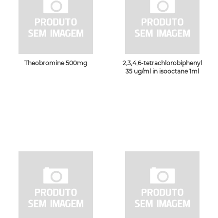
Theobromine 500mg
2,3,4,6-tetrachlorobiphenyl
35 ug/ml in isooctane 1ml