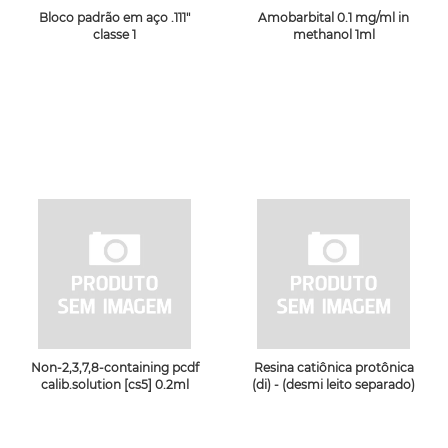
Bloco padrão em aço .111"
Amobarbital 0.1 mg/ml in
classe 1
methanol 1ml
Non-2,3,7,8-containing pcdf
Resina catiônica protônica
calib.solution [cs5] 0.2ml
(di) - (desmi leito separado)