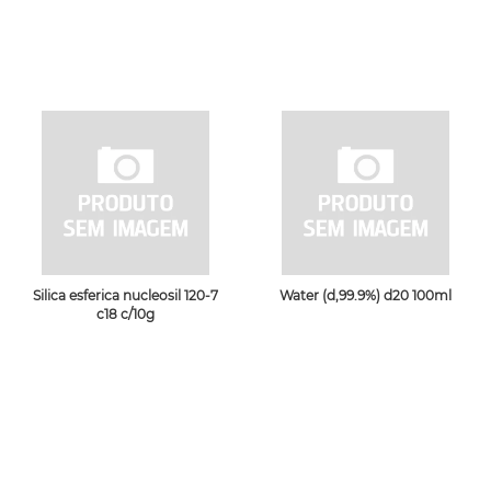
Silica esferica nucleosil 120-7
Water (d,99.9%) d20 100ml
c18 c/10g