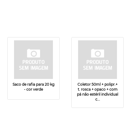
Saco de rafia para 20 kg
Coletor 50ml + polipr.+
- cor verde
t. rosca + opaco + com
pá não estéril individual
c...