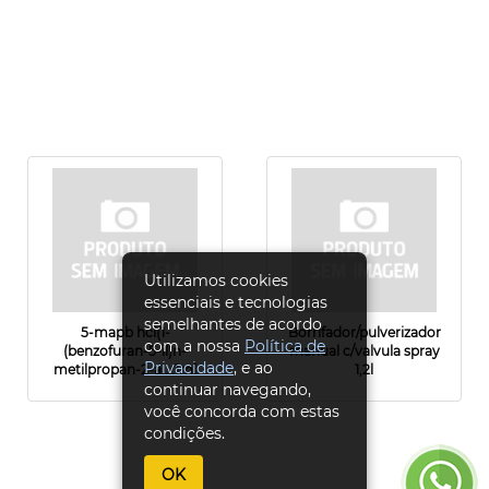
Utilizamos cookies
essenciais e tecnologias
semelhantes de acordo
5-mapb hcl(1-
Borrifador/pulverizador
com a nossa
Política de
(benzofuran-5-il)n-
manual c/valvula spray
Privacidade
, e ao
metilpropan-2-a....1ml
1,2l
continuar navegando,
você concorda com estas
condições.
OK