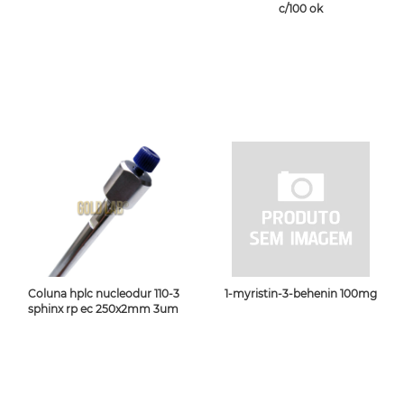
c/100 ok
Coluna hplc nucleodur 110-3
1-myristin-3-behenin 100mg
sphinx rp ec 250x2mm 3um