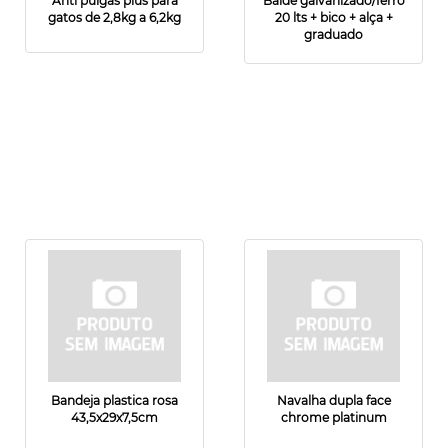
Anti pulgas plus para
Balde galvanizado/ferro
gatos de 2,8kg a 6,2kg
20 lts + bico + alça +
graduado
Bandeja plastica rosa
Navalha dupla face
43,5x29x7,5cm
chrome platinum