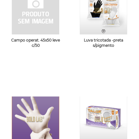
Campo operat. 45x50 leve
Luva tricotada -preta
c/50
s/pigmento