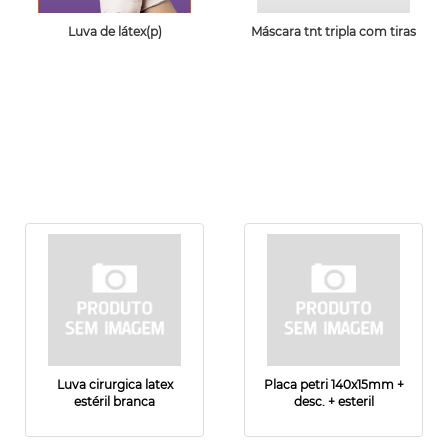
Luva de látex(p)
Máscara tnt tripla com tiras
Luva cirurgica latex
Placa petri 140x15mm +
estéril branca
desc. + esteril