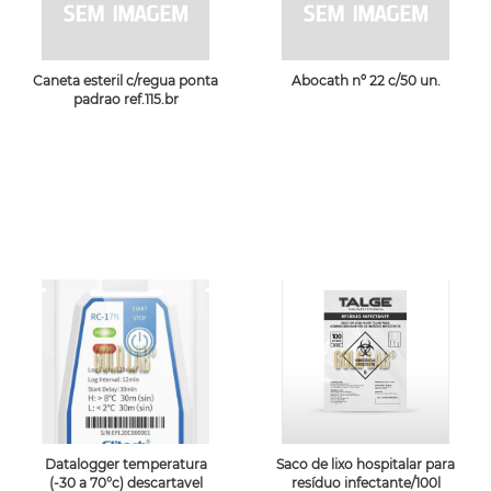
Caneta esteril c/regua ponta
Abocath nº 22 c/50 un.
padrao ref.115.br
Datalogger temperatura
Saco de lixo hospitalar para
(-30 a 70°c) descartavel
resíduo infectante/100l