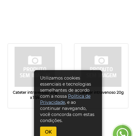
Utilizamos cookies
essenciais e tecnologias
semelhantes de acordo
Cateter intravenoso 20g
Cateter intravenoso 20g
com a nossa
Política de
x 1 1/4
Privacidade
, e ao
continuar navegando,
você concorda com estas
condições.
OK