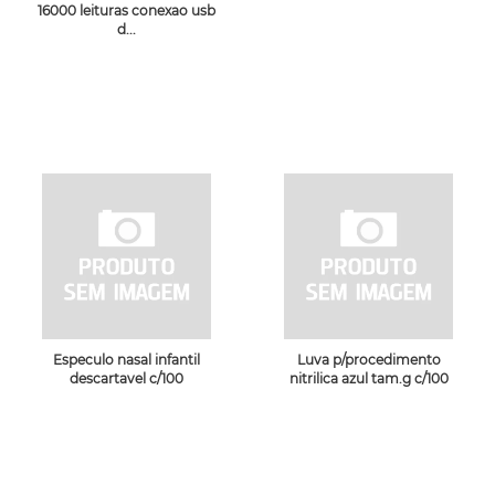
16000 leituras conexao usb
d...
Especulo nasal infantil
Luva p/procedimento
descartavel c/100
nitrilica azul tam.g c/100