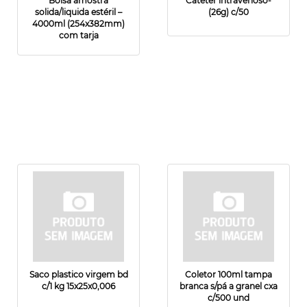
Bolsa amostra
Cateter intravenoso-
solida/liquida estéril –
(26g) c/50
4000ml (254x382mm)
com tarja
Saco plastico virgem bd
Coletor 100ml tampa
c/1 kg 15x25x0,006
branca s/pá a granel cxa
c/500 und