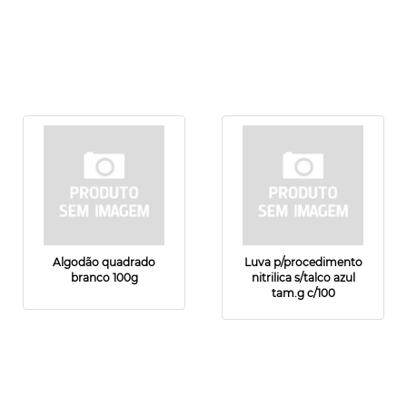
Algodão quadrado
Luva p/procedimento
branco 100g
nitrilica s/talco azul
tam.g c/100