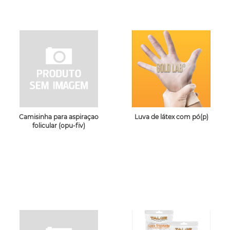
Camisinha para aspiraçao
Luva de látex com pó(p)
folicular (opu-fiv)