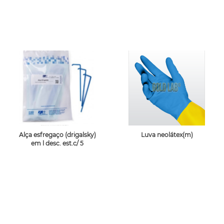
Alça esfregaço (drigalsky)
Luva neolátex(m)
em l desc. est.c/ 5