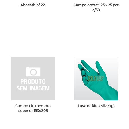
Abocath nº 22.
Campo operat. 23 x 25 pct
c/50
Campo cir. membro
Luva de látex silver(g)
superior 193x.305