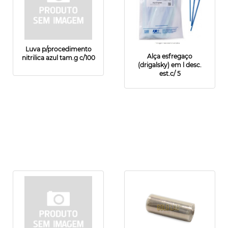
Luva p/procedimento
Alça esfregaço
nitrilica azul tam.g c/100
(drigalsky) em l desc.
est.c/ 5