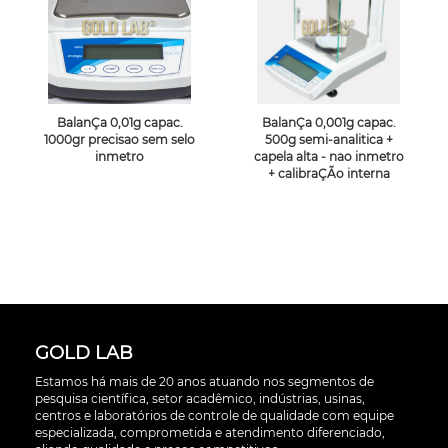
BalanÇa 0,01g capac.
BalanÇa 0,001g capac.
1000gr precisao sem selo
500g semi-analitica +
inmetro
capela alta - nao inmetro
+ calibraÇÃo interna
GOLD LAB
Estamos há mais de 20 anos atuando nos segmentos de
pesquisa científica, setor acadêmico, indústrias, usinas,
centros e laboratórios de controle de qualidade com equipe
especializada, comprometida e atendimento diferenciado,